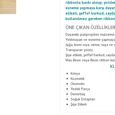
ribbonla baskı alınıp, yırtıl
esneme yapmaya karşı dayanı
etiketi, şeffaf barkod, sayd
kullanılması gereken ribbonl
ÖNE ÇIKAN ÖZELLIKLE
Dayanıklı polipropilen malzeme
Yırtılmayan ve esneme yapmay
Işığa, kısmi ısıya, neme, suya ve
Transparan yüzey
Şişe etiketi, şeffaf barkod, sayd
Wax Resin veya Resin ribbon kull
K
Kimya
Kozmetik
Otomotiv
Yedek Parça
Demirbaş
Soğuk Dolapları
Şişe Etiketi