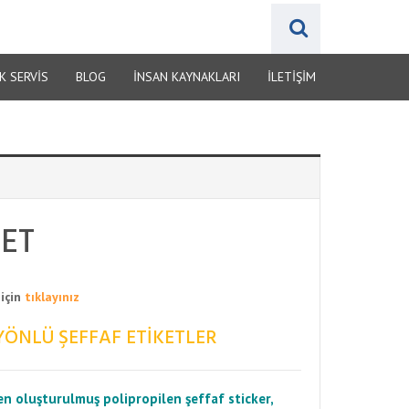
K SERVİS
BLOG
İNSAN KAYNAKLARI
İLETIŞIM
KET
 için
tıklayınız
YÖNLÜ ŞEFFAF ETIKETLER
n oluşturulmuş polipropilen şeffaf sticker,