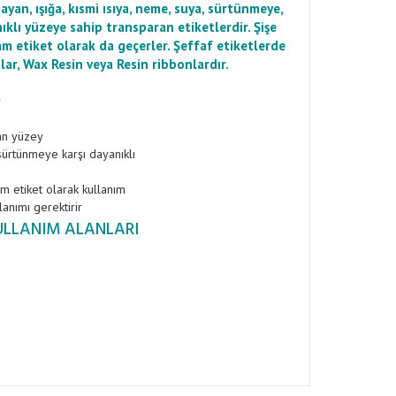
mayan, ışığa, kısmi ısıya, neme, suya, sürtünmeye,
klı yüzeye sahip transparan etiketlerdir. Şişe
am etiket olarak da geçerler. Şeffaf etiketlerde
ar, Wax Resin veya Resin ribbonlardır.
R
an yüzey
 sürtünmeye karşı dayanıklı
am etiket olarak kullanım
anımı gerektirir
ULLANIM ALANLARI