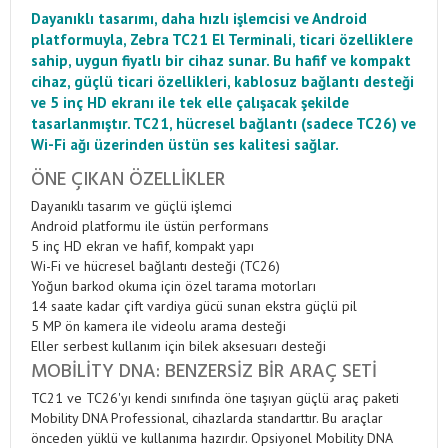
Dayanıklı tasarımı, daha hızlı işlemcisi ve Android
platformuyla, Zebra TC21 El Terminali, ticari özelliklere
sahip, uygun fiyatlı bir cihaz sunar. Bu hafif ve kompakt
cihaz, güçlü ticari özellikleri, kablosuz bağlantı desteği
ve 5 inç HD ekranı ile tek elle çalışacak şekilde
tasarlanmıştır. TC21, hücresel bağlantı (sadece TC26) ve
Wi-Fi ağı üzerinden üstün ses kalitesi sağlar.
ÖNE ÇIKAN ÖZELLIKLER
Dayanıklı tasarım ve güçlü işlemci
Android platformu ile üstün performans
5 inç HD ekran ve hafif, kompakt yapı
Wi-Fi ve hücresel bağlantı desteği (TC26)
Yoğun barkod okuma için özel tarama motorları
14 saate kadar çift vardiya gücü sunan ekstra güçlü pil
5 MP ön kamera ile videolu arama desteği
Eller serbest kullanım için bilek aksesuarı desteği
MOBILITY DNA: BENZERSIZ BIR ARAÇ SETI
TC21 ve TC26'yı kendi sınıfında öne taşıyan güçlü araç paketi
Mobility DNA Professional, cihazlarda standarttır. Bu araçlar
önceden yüklü ve kullanıma hazırdır. Opsiyonel Mobility DNA