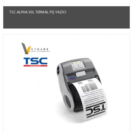
TSC ALPHA 30L TERMAL FIŞ YAZICI