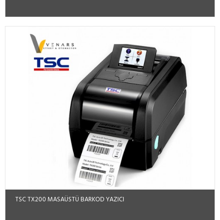
TSC TX200 MASAÜSTÜ BARKOD YAZICI