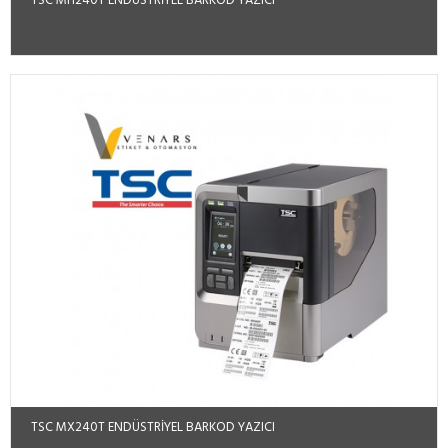
TSC MH240T ENDÜSTRİYEL BARKOD YAZICI
TSC MX240T ENDÜSTRIYEL BARKOD YAZICI