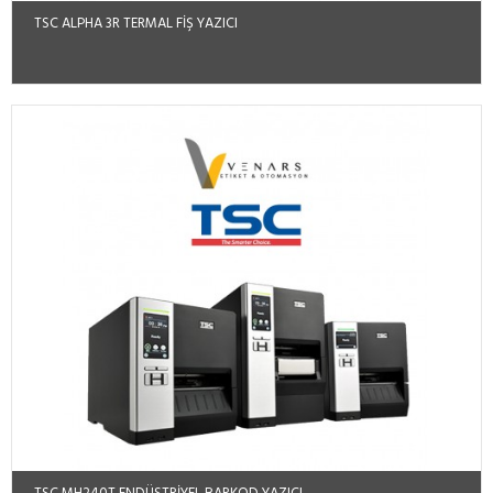
TSC ALPHA 3R TERMAL FIŞ YAZICI