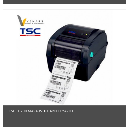
TSC TC200 MASAÜSTÜ BARKOD YAZICI