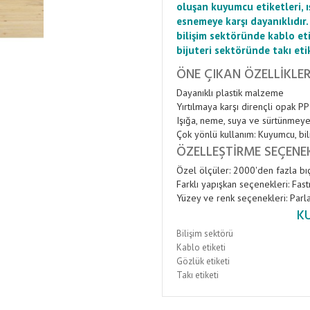
oluşan kuyumcu etiketleri, ı
esnemeye karşı dayanıklıdır.
bilişim sektöründe kablo et
bijuteri sektöründe takı eti
ÖNE ÇIKAN ÖZELLIKLE
Dayanıklı plastik malzeme
Yırtılmaya karşı dirençli opak PP
Işığa, neme, suya ve sürtünmeye 
Çok yönlü kullanım: Kuyumcu, bili
ÖZELLEŞTIRME SEÇENE
Özel ölçüler: 2000'den fazla bı
Farklı yapışkan seçenekleri: Fast
Yüzey ve renk seçenekleri: Parla
K
Bilişim sektörü
Kablo etiketi
Gözlük etiketi
Takı etiketi