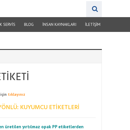
K SERVİS
BLOG
İNSAN KAYNAKLARI
İLETIŞIM
TIKETI
 için
tıklayınız
YÖNLÜ: KUYUMCU ETIKETLERI
n üretilen yırtılmaz opak PP etiketlerden