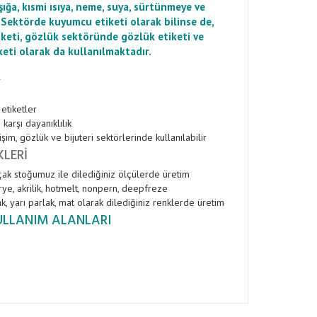
şığa, kısmi ısıya, neme, suya, sürtünmeye ve
 Sektörde kuyumcu etiketi olarak bilinse de,
iketi, gözlük sektöründe gözlük etiketi ve
keti olarak da kullanılmaktadır.
R
 etiketler
karşı dayanıklılık
şim, gözlük ve bijuteri sektörlerinde kullanılabilir
KLERI
çak stoğumuz ile dilediğiniz ölçülerde üretim
rye, akrilik, hotmelt, nonpern, deepfreze
k, yarı parlak, mat olarak dilediğiniz renklerde üretim
ULLANIM ALANLARI