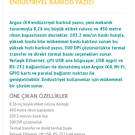
ENDÜSTRIYEL BARKOD YAZICI
Argox iX4 endüstriyel barkod yazıcı, yeni mekanik
tasarımıyla 8,26 inç büyük etiket rulosu ve 450 metre
ribon kapasitesini destekler. 203.2 mm/sn baskı hızıyla,
yüksek hızda bile mükemmel baskı kalitesi sunan bu
yüksek hızlı barkod yazıcı, 300 DPI çözünürlükte termal
transfer ve direkt termal baskı seçenekleri sunar.
Yerleşik Ethernet, çift USB ana bilgisayar, USB aygıtı ve
RS-232 bağlantıları ile donatılmış olan Argox iX4, Wi-Fi,
GPIO kartı ve paralel bağlantı noktası ile
genişletilebilir. Endüstriyel kullanımlar için mükemmel
bir çözüm sunar.
ÖNE ÇIKAN ÖZELLIKLER
8,26 inç büyük etiket rulosu desteği
450 metre ribon kapasitesi
203.2 mm/sn baskı hızı
300 DPI çözünürlük
Termal transfer ve direkt termal baskı
Yerleşik Ethernet, çift USB, RS-232 bağlantıları