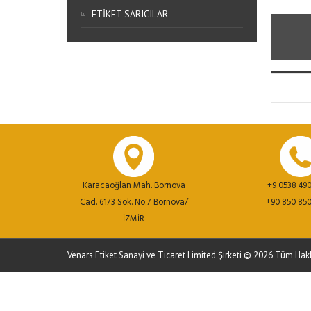
ETIKET SARICILAR
Karacaoğlan Mah. Bornova
+9 0538 490
Cad. 6173 Sok. No:7 Bornova/
+90 850 850
İZMİR
Venars Etiket Sanayi ve Ticaret Limited Şirketi © 2026 Tüm Hakla