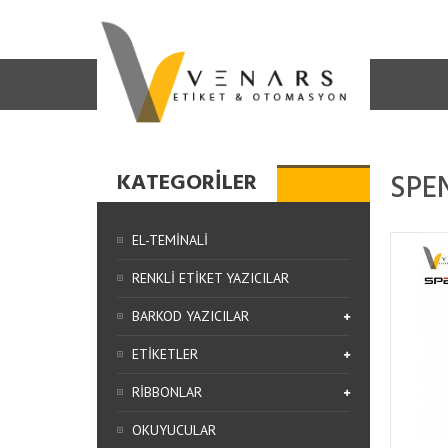
ANASAYFA
MARKALAR
SPENTA
SPE
KATEGORILER
EL-TEMINALI
RENKLI ETIKET YAZICILAR
BARKOD YAZICILAR
ETIKETLER
RIBBONLAR
OKUYUCULAR