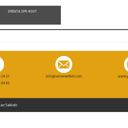
SPENTA SPR 400T
 24 21
info@venarsetiket.com
www.y
 84 85
rı Saklıdır.